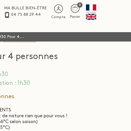
0
MA BULLE BIEN-ÊTRE
04 75 88 29 44
Panier
Compte
30 Pour 4...
SPÉCIAL ENFANTS
ur 4 personnes
1h30
tion : 1h30
onnes
ENTS
 de nature rien que pour vous !
36°C selon saison)
75°C)