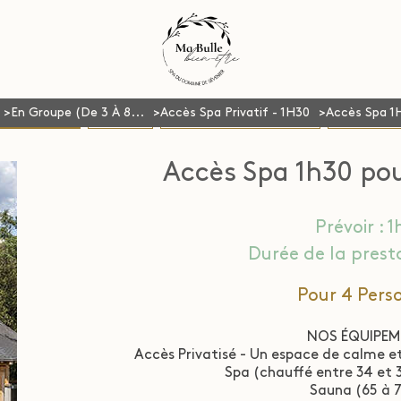
En Groupe (De 3 À 8...
Accès Spa Privatif - 1H30
Accès Spa 1H
de 1 à 8 Pers.)
MASSAGES
ESCALES (Accès Spa & Soins)
ESTHÉTIQUE
Accès Spa 1h30 po
Prévoir : 
Durée de la presta
Pour 4 Pers
NOS ÉQUIPEM
Accès Privatisé - Un espace de calme et
Spa (chauffé entre 34 et 
Sauna (65 à 