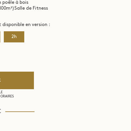
 poêle à bois
(100m²)Salle de Fitness
disponible en version :
2h
R
LE
ORAIRES
€